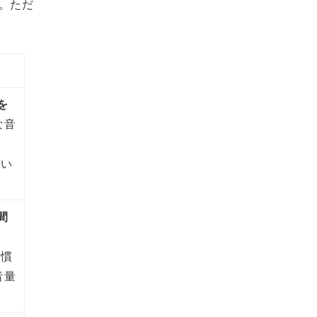
。ただ
を
な音
ない
間
に慣
音量