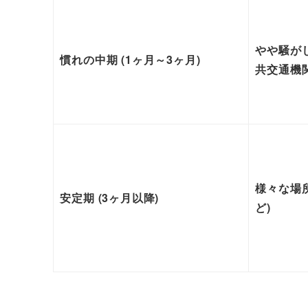
やや騒がし
慣れの中期 (1ヶ月～3ヶ月)
共交通機
様々な場所
安定期 (3ヶ月以降)
ど)