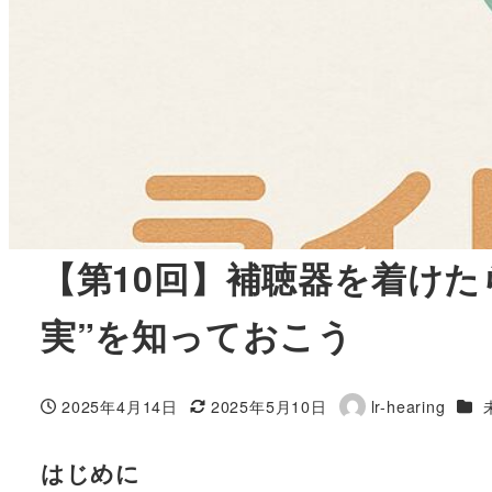
【第10回】補聴器を着け
実”を知っておこう
カテ
2025年4月14日
2025年5月10日
lr-hearing
投稿日
更新日
著
者
はじめに